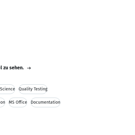
il zu sehen.
Science
Quality Testing
ion
MS Office
Documentation