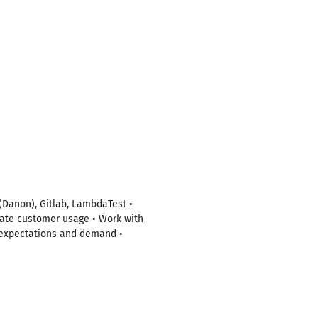
 (Danon), Gitlab, LambdaTest •
late customer usage • Work with
expectations and demand •