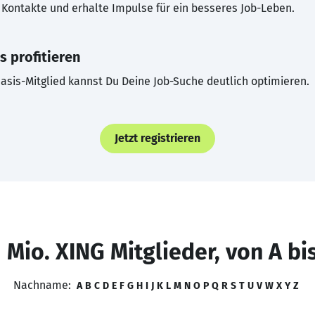
Kontakte und erhalte Impulse für ein besseres Job-Leben.
s profitieren
asis-Mitglied kannst Du Deine Job-Suche deutlich optimieren.
Jetzt registrieren
 Mio. XING Mitglieder, von A bi
Nachname:
A
B
C
D
E
F
G
H
I
J
K
L
M
N
O
P
Q
R
S
T
U
V
W
X
Y
Z