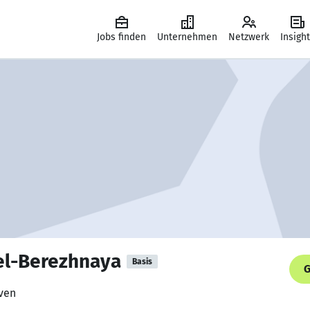
Jobs finden
Unternehmen
Netzwerk
Insigh
el-Berezhnaya
Basis
G
even