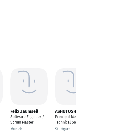
Felix Zaumseil
ASHUTOSH MISHRA
Andrei Tudurachi
Software Engineer /
Principal Member of
Test & Verification
Scrum Master
Technical Satff
Engineer
Munich
Stuttgart
Gilching