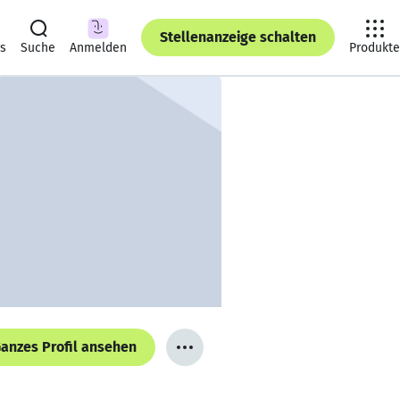
Stellenanzeige schalten
ts
Suche
Anmelden
Produkte
anzes Profil ansehen