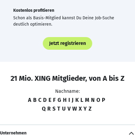
Kostenlos profitieren
Schon als Basis-Mitglied kannst Du Deine Job-Suche
deutlich optimieren.
Jetzt registrieren
21 Mio. XING Mitglieder, von A bis Z
Nachname:
A
B
C
D
E
F
G
H
I
J
K
L
M
N
O
P
Q
R
S
T
U
V
W
X
Y
Z
Unternehmen