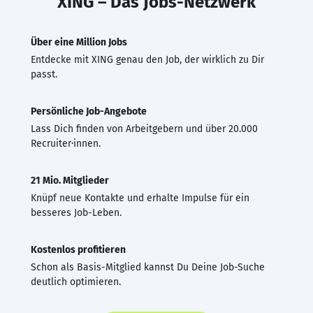
XING – Das Jobs-Netzwerk
Über eine Million Jobs
Entdecke mit XING genau den Job, der wirklich zu Dir
passt.
Persönliche Job-Angebote
Lass Dich finden von Arbeitgebern und über 20.000
Recruiter·innen.
21 Mio. Mitglieder
Knüpf neue Kontakte und erhalte Impulse für ein
besseres Job-Leben.
Kostenlos profitieren
Schon als Basis-Mitglied kannst Du Deine Job-Suche
deutlich optimieren.