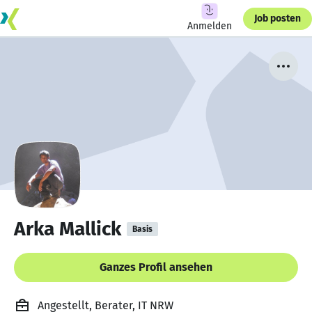
Job posten
Anmelden
Arka Mallick
Basis
Ganzes Profil ansehen
Angestellt, Berater, IT NRW