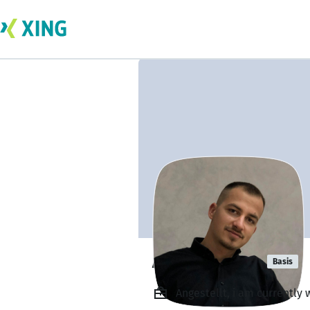
Arlind Sahiti
Basis
Angestellt, i am currently 