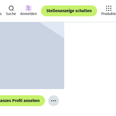
Stellenanzeige schalten
ts
Suche
Anmelden
Produkte
anzes Profil ansehen