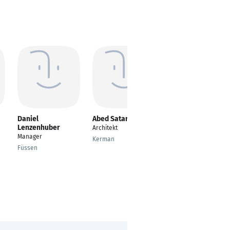
Daniel
Abed Satari
Berat Varol
Lenzenhuber
Architekt
Landscape Architect
Manager
Kerman
Istanbul
Füssen