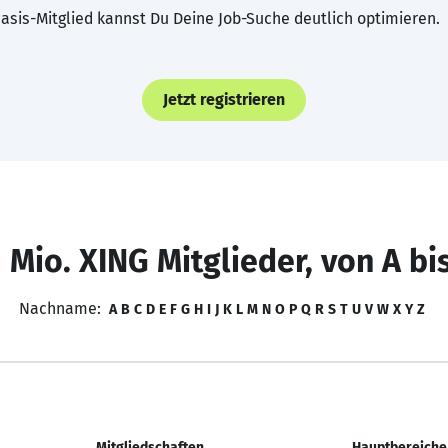
asis-Mitglied kannst Du Deine Job-Suche deutlich optimieren.
Jetzt registrieren
 Mio. XING Mitglieder, von A bi
Nachname:
A
B
C
D
E
F
G
H
I
J
K
L
M
N
O
P
Q
R
S
T
U
V
W
X
Y
Z
Mitgliedschaften
Hauptbereiche