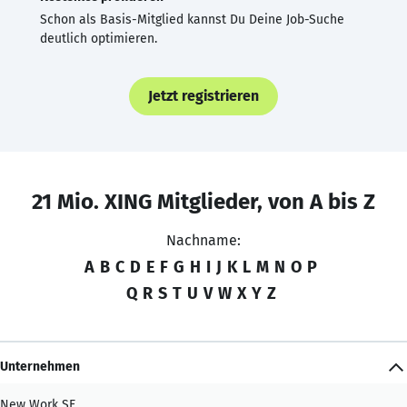
Schon als Basis-Mitglied kannst Du Deine Job-Suche
deutlich optimieren.
Jetzt registrieren
21 Mio. XING Mitglieder, von A bis Z
Nachname:
A
B
C
D
E
F
G
H
I
J
K
L
M
N
O
P
Q
R
S
T
U
V
W
X
Y
Z
Unternehmen
New Work SE