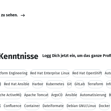
e zu sehen.
Kenntnisse
Logg Dich jetzt ein, um das ganze Prof
tform Engineering
Red Hat Enterprise Linux
Red Hat OpenShift
Aut
)
Red Hat Ansible
Harbor
Kubernetes
Git
GitLab
Terraform
Inf
che ActiveMQ
Apache Tomcat
ArgoCD
Ansible
Automatisierung
B
K
Confluence
Container
Dateiformate
Debian GNU/Linux
Docker