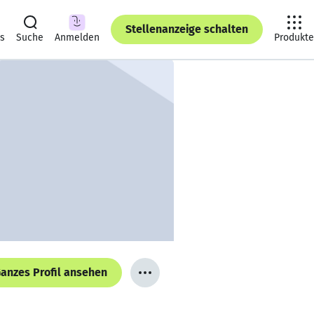
Stellenanzeige schalten
ts
Suche
Anmelden
Produkte
anzes Profil ansehen