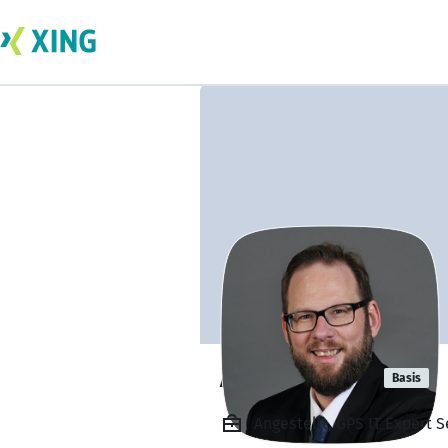
Arndt Braier
Basis
Angestellt, GPS IT Expert 