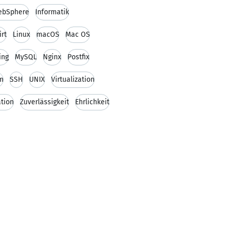
ebSphere
Informatik
irt
Linux
macOS
Mac OS
ing
MySQL
Nginx
Postfix
m
SSH
UNIX
Virtualization
tion
Zuverlässigkeit
Ehrlichkeit