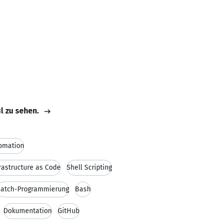
il zu sehen.
omation
rastructure as Code
Shell Scripting
atch-Programmierung
Bash
Dokumentation
GitHub