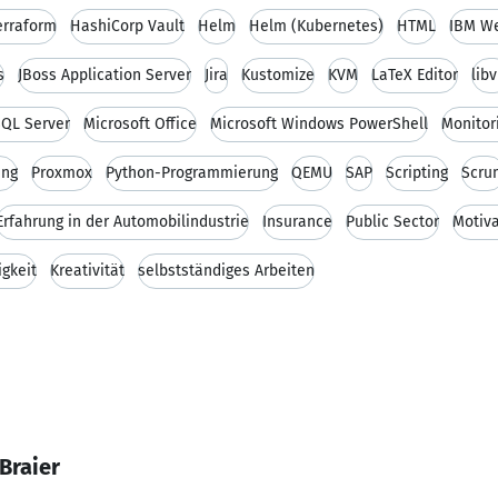
erraform
HashiCorp Vault
Helm
Helm (Kubernetes)
HTML
IBM W
s
JBoss Application Server
Jira
Kustomize
KVM
LaTeX Editor
libv
SQL Server
Microsoft Office
Microsoft Windows PowerShell
Monitor
ung
Proxmox
Python-Programmierung
QEMU
SAP
Scripting
Scru
Erfahrung in der Automobilindustrie
Insurance
Public Sector
Motiva
gkeit
Kreativität
selbstständiges Arbeiten
Braier