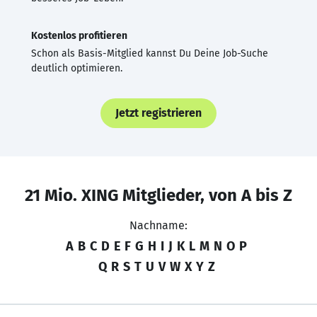
Kostenlos profitieren
Schon als Basis-Mitglied kannst Du Deine Job-Suche
deutlich optimieren.
Jetzt registrieren
21 Mio. XING Mitglieder, von A bis Z
Nachname:
A
B
C
D
E
F
G
H
I
J
K
L
M
N
O
P
Q
R
S
T
U
V
W
X
Y
Z