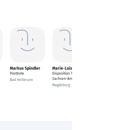
Markus Spindler
Marie-Luise Stiller
Jennifer Oster
Postbote
Disposition Techniker
Postbote
Sachsen-Anhalt
Bad Heilbrunn
Bitburg
Magdeburg