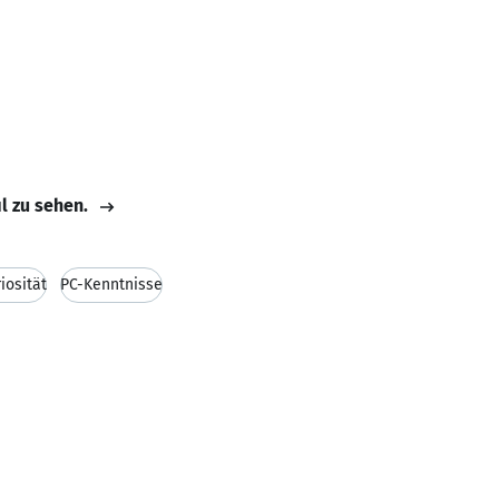
il zu sehen.
iosität
PC-Kenntnisse