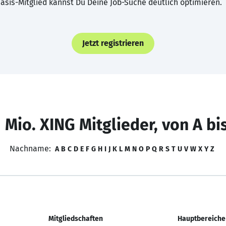
asis-Mitglied kannst Du Deine Job-Suche deutlich optimieren.
Jetzt registrieren
 Mio. XING Mitglieder, von A bi
Nachname:
A
B
C
D
E
F
G
H
I
J
K
L
M
N
O
P
Q
R
S
T
U
V
W
X
Y
Z
Mitgliedschaften
Hauptbereiche