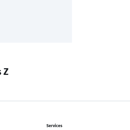
s Z
Services