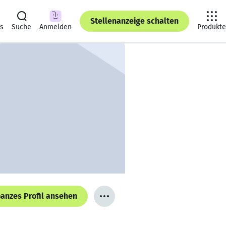
Stellenanzeige schalten
ts
Suche
Anmelden
Produkte
anzes Profil ansehen