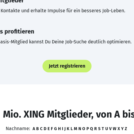
itglieder
Kontakte und erhalte Impulse für ein besseres Job-Leben.
s profitieren
asis-Mitglied kannst Du Deine Job-Suche deutlich optimieren.
Jetzt registrieren
 Mio. XING Mitglieder, von A bi
Nachname:
A
B
C
D
E
F
G
H
I
J
K
L
M
N
O
P
Q
R
S
T
U
V
W
X
Y
Z