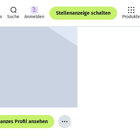
Stellenanzeige schalten
ts
Suche
Anmelden
Produkte
anzes Profil ansehen