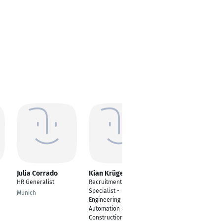
Julia Corrado
Kian Krüger
Frank Georg Held
HR Generalist
Recruitment
Geschäftsführer
Specialist -
Munich
Königstein
Engineering -
Automation & E-
Construction