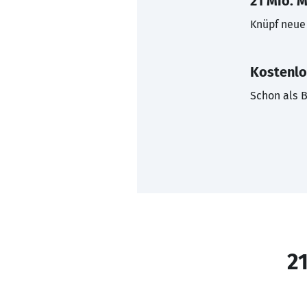
21 Mio. M
Knüpf neue 
Kostenlo
Schon als B
21