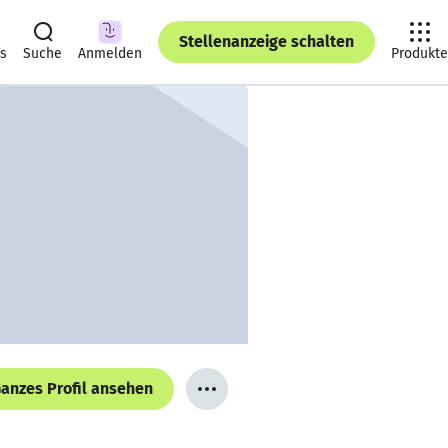
Stellenanzeige schalten
ts
Suche
Anmelden
Produkte
anzes Profil ansehen