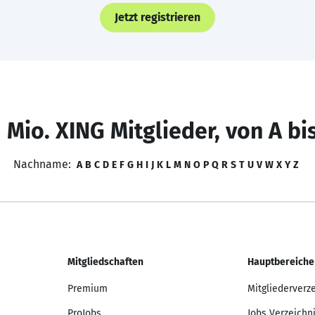
Jetzt registrieren
 Mio. XING Mitglieder, von A bi
Nachname:
A
B
C
D
E
F
G
H
I
J
K
L
M
N
O
P
Q
R
S
T
U
V
W
X
Y
Z
Mitgliedschaften
Hauptbereiche
Premium
Mitgliederverz
ProJobs
Jobs Verzeichn