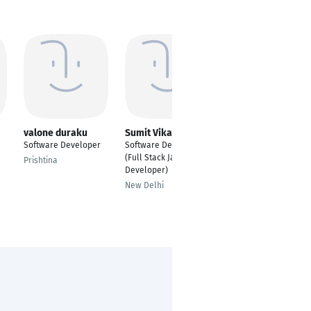
valone duraku
Sumit Vikal
Faizan Aamer
Software Developer
Software Developer
Software Developer
(Full Stack Java
Prishtina
Roding
Developer)
New Delhi