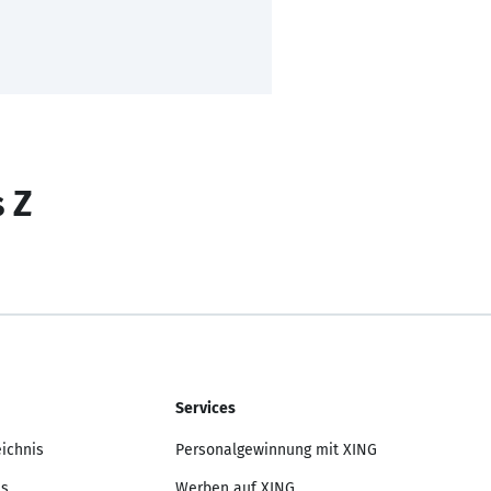
s Z
Services
eichnis
Personalgewinnung mit XING
is
Werben auf XING