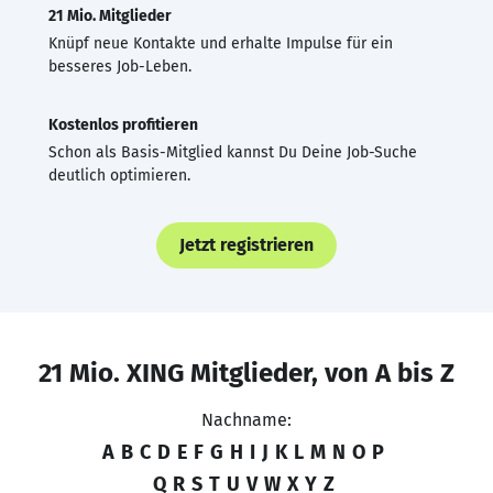
21 Mio. Mitglieder
Knüpf neue Kontakte und erhalte Impulse für ein
besseres Job-Leben.
Kostenlos profitieren
Schon als Basis-Mitglied kannst Du Deine Job-Suche
deutlich optimieren.
Jetzt registrieren
21 Mio. XING Mitglieder, von A bis Z
Nachname:
A
B
C
D
E
F
G
H
I
J
K
L
M
N
O
P
Q
R
S
T
U
V
W
X
Y
Z