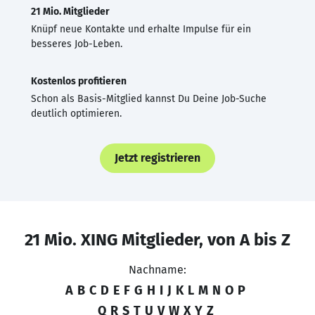
21 Mio. Mitglieder
Knüpf neue Kontakte und erhalte Impulse für ein
besseres Job-Leben.
Kostenlos profitieren
Schon als Basis-Mitglied kannst Du Deine Job-Suche
deutlich optimieren.
Jetzt registrieren
21 Mio. XING Mitglieder, von A bis Z
Nachname:
A
B
C
D
E
F
G
H
I
J
K
L
M
N
O
P
Q
R
S
T
U
V
W
X
Y
Z