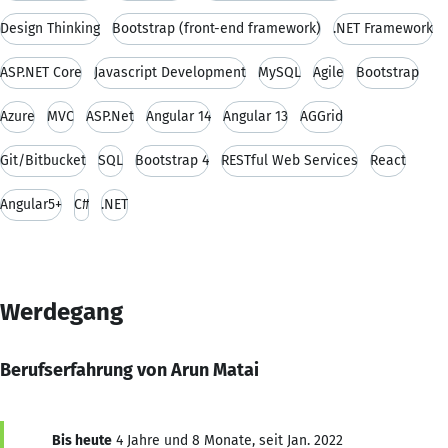
Design Thinking
Bootstrap (front-end framework)
.NET Framework
ASP.NET Core
Javascript Development
MySQL
Agile
Bootstrap
Azure
MVC
ASP.Net
Angular 14
Angular 13
AGGrid
Git/Bitbucket
SQL
Bootstrap 4
RESTful Web Services
React
Angular5+
C#
.NET
Werdegang
Berufserfahrung von Arun Matai
Bis heute
4 Jahre und 8 Monate, seit Jan. 2022