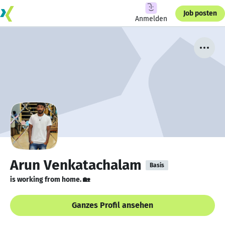
Job posten
Anmelden
Arun Venkatachalam
Basis
is working from home. 🏡
Ganzes Profil ansehen