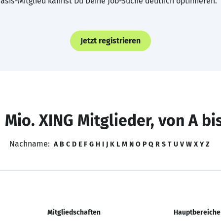
asis-Mitglied kannst Du Deine Job-Suche deutlich optimieren.
Jetzt registrieren
 Mio. XING Mitglieder, von A bi
Nachname:
A
B
C
D
E
F
G
H
I
J
K
L
M
N
O
P
Q
R
S
T
U
V
W
X
Y
Z
Mitgliedschaften
Hauptbereiche