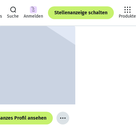
Stellenanzeige schalten
ts
Suche
Anmelden
Produkte
anzes Profil ansehen