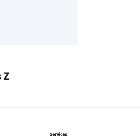
s Z
Services