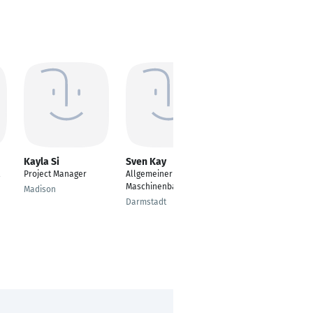
Kayla Si
Sven Kay
Christian Herbst
Project Manager
Allgemeiner
Industrial Engineering
Maschinenbau
in Mechanical and
Madison
Electrical Engineering
Darmstadt
Fulda