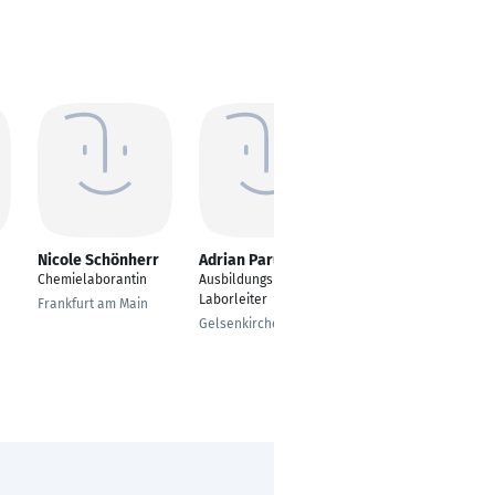
Nicole Schönherr
Adrian Parusel
Julian Rabe
Chemielaborantin
Ausbildungs und
Chemielaborant
Laborleiter
Frankfurt am Main
Soltau
Gelsenkirchen