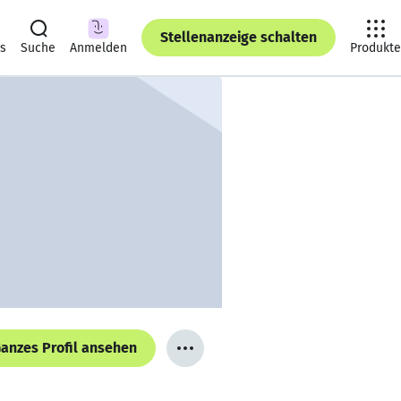
Stellenanzeige schalten
ts
Suche
Anmelden
Produkte
anzes Profil ansehen