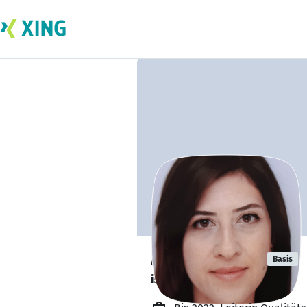
Arzu Kacmaz
Basis
ist offen für Projekte. 🔎