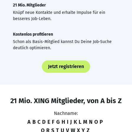
21 Mio. Mitglieder
Knüpf neue Kontakte und erhalte Impulse für ein
besseres Job-Leben.
Kostenlos profitieren
Schon als Basis-Mitglied kannst Du Deine Job-Suche
deutlich optimieren.
Jetzt registrieren
21 Mio. XING Mitglieder, von A bis Z
Nachname:
A
B
C
D
E
F
G
H
I
J
K
L
M
N
O
P
Q
R
S
T
U
V
W
X
Y
Z