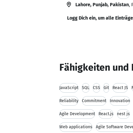
Lahore, Punjab, Pakistan
, 
Logg Dich ein, um alle Einträg
Fähigkeiten und 
JavaScript
SQL
CSS
Git
React JS
Reliability
Commitment
Innovation
Agile Development
React.js
nest js
Web applications
Agile Software De