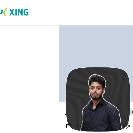
Asfand Saddiqui
Angestellt, Software Engin