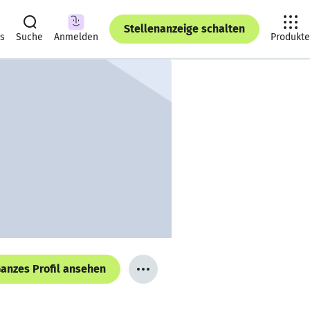
Stellenanzeige schalten
ts
Suche
Anmelden
Produkte
anzes Profil ansehen