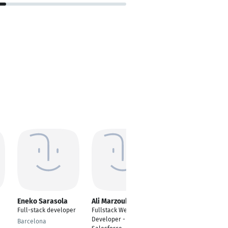
Eneko Sarasola
Ali Marzouk
Ingo Krah
Full-stack developer
Fullstack Web
Fullstack Developer
Developer - JS &
Barcelona
Bad Krozingen