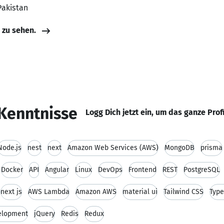
Pakistan
e zu sehen.
Kenntnisse
Logg Dich jetzt ein, um das ganze Prof
Node.js
nest
next
Amazon Web Services (AWS)
MongoDB
prisma
Docker
API
Angular
Linux
DevOps
Frontend
REST
PostgreSQL
next js
AWS Lambda
Amazon AWS
material ui
Tailwind CSS
Type
velopment
jQuery
Redis
Redux