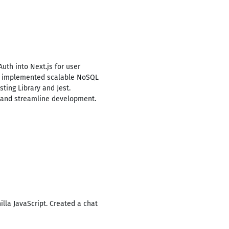
uth into Next.js for user
and implemented scalable NoSQL
ting Library and Jest.
 and streamline development.
lla JavaScript. Created a chat