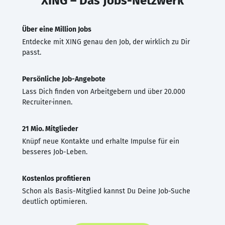
XING – Das Jobs-Netzwerk
Über eine Million Jobs
Entdecke mit XING genau den Job, der wirklich zu Dir
passt.
Persönliche Job-Angebote
Lass Dich finden von Arbeitgebern und über 20.000
Recruiter·innen.
21 Mio. Mitglieder
Knüpf neue Kontakte und erhalte Impulse für ein
besseres Job-Leben.
Kostenlos profitieren
Schon als Basis-Mitglied kannst Du Deine Job-Suche
deutlich optimieren.