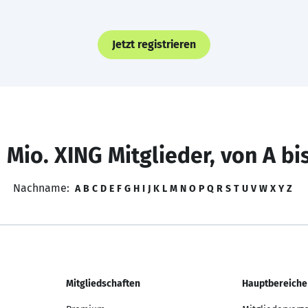
Jetzt registrieren
 Mio. XING Mitglieder, von A bi
Nachname:
A
B
C
D
E
F
G
H
I
J
K
L
M
N
O
P
Q
R
S
T
U
V
W
X
Y
Z
Mitgliedschaften
Hauptbereiche