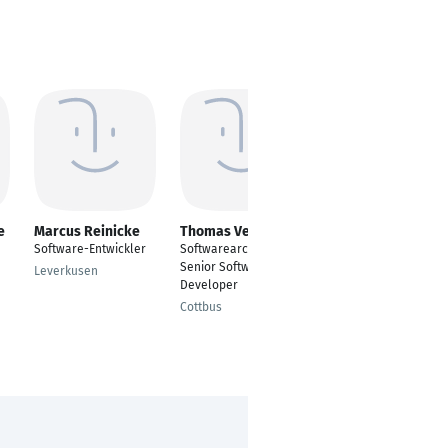
e
Marcus Reinicke
Thomas Veit
Peter Wolf
Software-Entwickler
Softwarearchitekt /
Software Developer
Senior Software
Leverkusen
Pörnbach
Developer
Cottbus