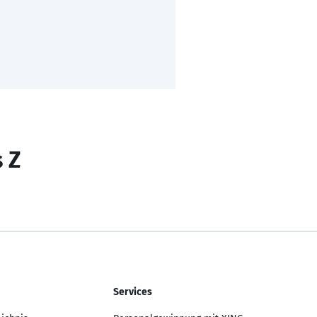
s Z
Services