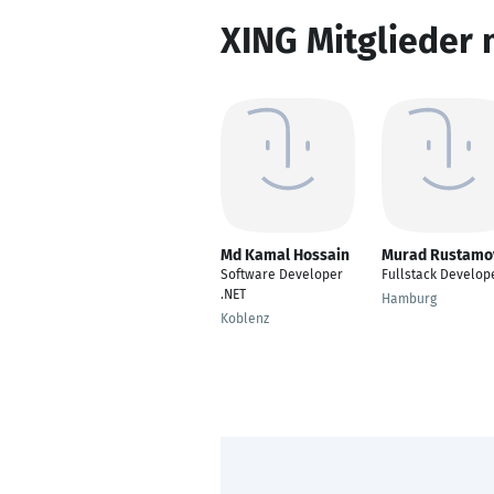
XING Mitglieder 
Md Kamal Hossain
Murad Rustamo
Software Developer
Fullstack Develop
.NET
Hamburg
Koblenz