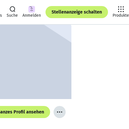
Stellenanzeige schalten
ts
Suche
Anmelden
Produkte
anzes Profil ansehen