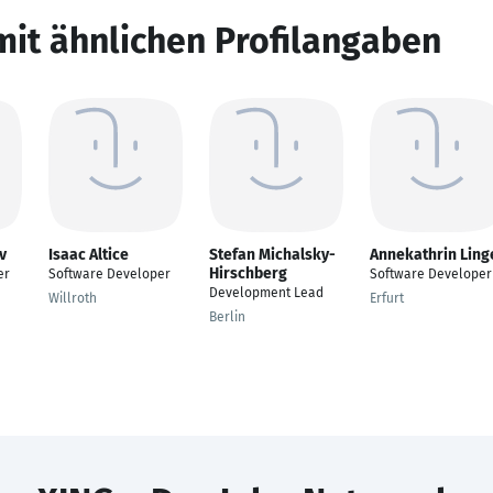
mit ähnlichen Profilangaben
v
Isaac Altice
Stefan Michalsky-
Annekathrin Ling
Hirschberg
er
Software Developer
Software Developer
Development Lead
Willroth
Erfurt
Berlin