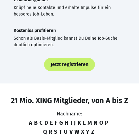
Knüpf neue Kontakte und erhalte Impulse für ein
besseres Job-Leben.
Kostenlos profitieren
Schon als Basis-Mitglied kannst Du Deine Job-Suche
deutlich optimieren.
Jetzt registrieren
21 Mio. XING Mitglieder, von A bis Z
Nachname:
A
B
C
D
E
F
G
H
I
J
K
L
M
N
O
P
Q
R
S
T
U
V
W
X
Y
Z