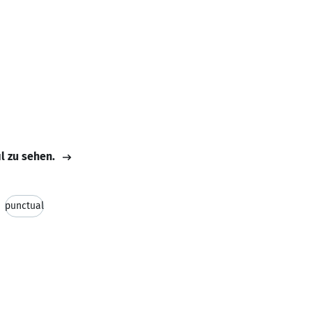
il zu sehen.
punctual