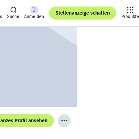
Stellenanzeige schalten
ts
Suche
Anmelden
Produkte
anzes Profil ansehen