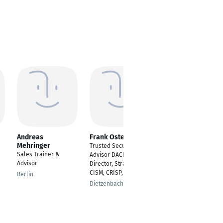
Andreas
Frank Oster
Thorsten Boersma
Mehringer
Trusted Security
Teamlead Sales &
Sales Trainer &
Advisor DACH,
Digital Innovations
Advisor
Director, Strategic PM,
(Inhouse) · E-
CISM, CRISP, T.I.S.P.
Commerce, Omni-
Berlin
Channel
Dietzenbach
Hamburg