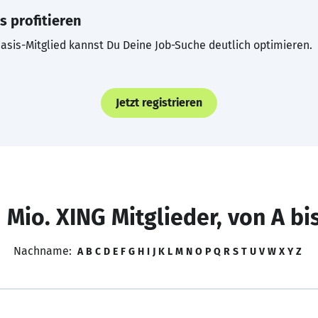
s profitieren
asis-Mitglied kannst Du Deine Job-Suche deutlich optimieren.
Jetzt registrieren
 Mio. XING Mitglieder, von A bi
Nachname:
A
B
C
D
E
F
G
H
I
J
K
L
M
N
O
P
Q
R
S
T
U
V
W
X
Y
Z