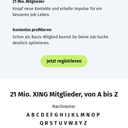
21 Mio. Mitglieder
Knüpf neue Kontakte und erhalte Impulse für ein
besseres Job-Leben.
Kostenlos profitieren
Schon als Basis-Mitglied kannst Du Deine Job-Suche
deutlich optimieren.
Jetzt registrieren
21 Mio. XING Mitglieder, von A bis Z
Nachname:
A
B
C
D
E
F
G
H
I
J
K
L
M
N
O
P
Q
R
S
T
U
V
W
X
Y
Z