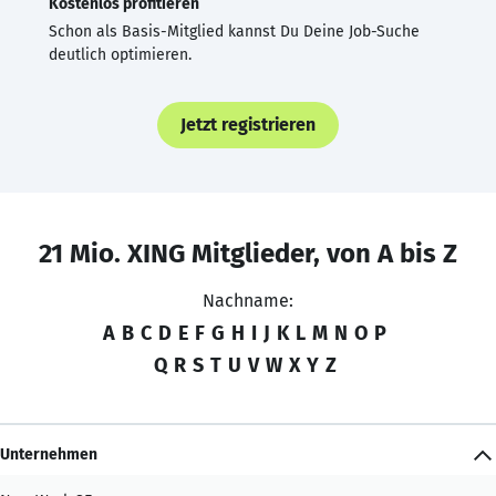
Kostenlos profitieren
Schon als Basis-Mitglied kannst Du Deine Job-Suche
deutlich optimieren.
Jetzt registrieren
21 Mio. XING Mitglieder, von A bis Z
Nachname:
A
B
C
D
E
F
G
H
I
J
K
L
M
N
O
P
Q
R
S
T
U
V
W
X
Y
Z
Unternehmen