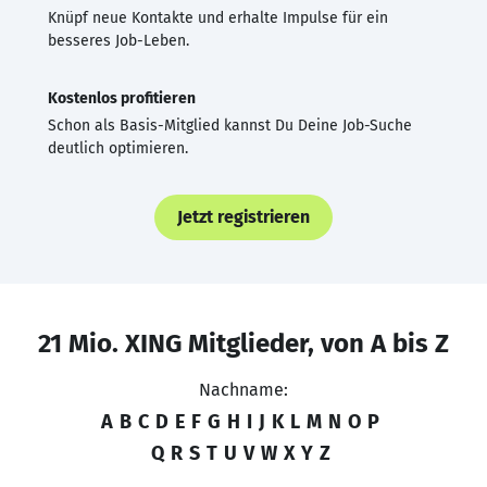
Knüpf neue Kontakte und erhalte Impulse für ein
besseres Job-Leben.
Kostenlos profitieren
Schon als Basis-Mitglied kannst Du Deine Job-Suche
deutlich optimieren.
Jetzt registrieren
21 Mio. XING Mitglieder, von A bis Z
Nachname:
A
B
C
D
E
F
G
H
I
J
K
L
M
N
O
P
Q
R
S
T
U
V
W
X
Y
Z