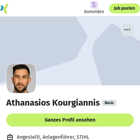
Job posten
Anmelden
Athanasios Kourgiannis
Basis
Ganzes Profil ansehen
Angestellt, Anlagenführer, STIHL