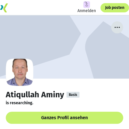
Job posten
Anmelden
Atiqullah Aminy
Basis
is researching.
Ganzes Profil ansehen