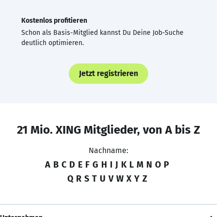
Kostenlos profitieren
Schon als Basis-Mitglied kannst Du Deine Job-Suche
deutlich optimieren.
Jetzt registrieren
21 Mio. XING Mitglieder, von A bis Z
Nachname:
A
B
C
D
E
F
G
H
I
J
K
L
M
N
O
P
Q
R
S
T
U
V
W
X
Y
Z