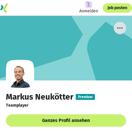
Job posten
Anmelden
Markus Neukötter
Premium
Teamplayer
Ganzes Profil ansehen