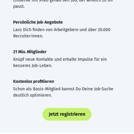
Entdecke mit XING genau den Job, der wirklich zu Dir
passt.
Persönliche Job-Angebote
Lass Dich finden von Arbeitgebern und über 20.000
Recruiter·innen.
21 Mio. Mitglieder
Knüpf neue Kontakte und erhalte Impulse für ein
besseres Job-Leben.
Kostenlos profitieren
Schon als Basis-Mitglied kannst Du Deine Job-Suche
deutlich optimieren.
Jetzt registrieren