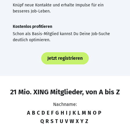
Knüpf neue Kontakte und erhalte Impulse für ein
besseres Job-Leben.
Kostenlos profitieren
Schon als Basis-Mitglied kannst Du Deine Job-Suche
deutlich optimieren.
Jetzt registrieren
21 Mio. XING Mitglieder, von A bis Z
Nachname:
A
B
C
D
E
F
G
H
I
J
K
L
M
N
O
P
Q
R
S
T
U
V
W
X
Y
Z