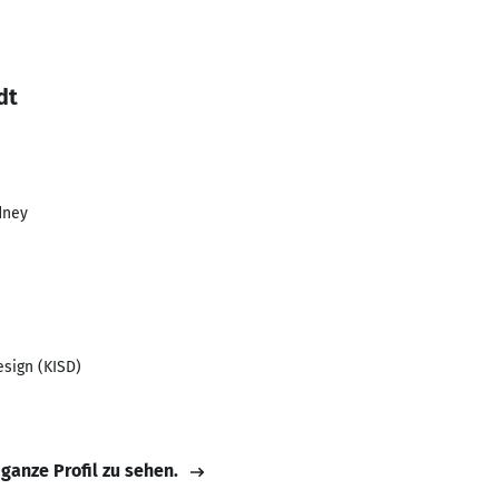
dt
dney
esign (KISD)
 ganze Profil zu sehen.