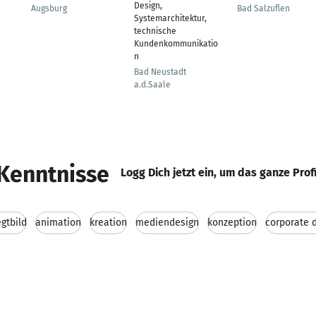
Design,
Augsburg
Bad Salzuflen
Systemarchitektur,
technische
Kundenkommunikatio
n
Bad Neustadt
a.d.Saale
Kenntnisse
Logg Dich jetzt ein, um das ganze Prof
gtbild
animation
kreation
mediendesign
konzeption
corporate 