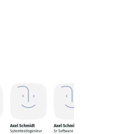
Axel Schmidt
Axel Schmidt
Axel Schmidt
Sytemtestingenieur
Sr Software Manager
Accountmanager für