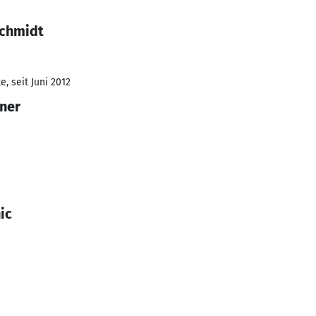
Schmidt
, seit Juni 2012
gner
ic