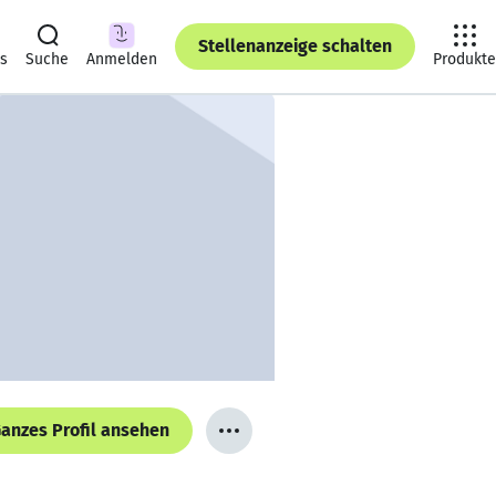
Stellenanzeige schalten
ts
Suche
Anmelden
Produkte
anzes Profil ansehen