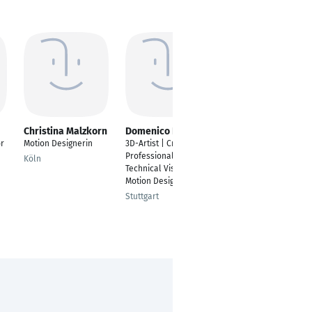
Christina Malzkorn
Domenico Elmo
Anne
Spruijtenburg
or
Motion Designerin
3D-Artist | Creative
Illustratorin / Motion
Professional |
Köln
Designerin /
Technical Visualizer |
Sprecherin
Motion Designer
Düsseldorf
Stuttgart