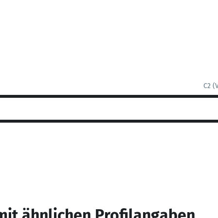
C2 (
mit ähnlichen Profilangaben