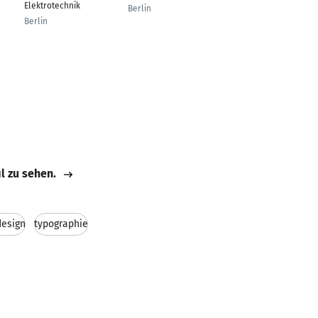
Elektrotechnik
Industrie, Handwerk
Berlin
& Handel
Berlin
Berlin - Brandenburg
il zu sehen.
design
typographie