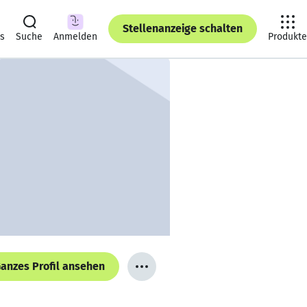
Stellenanzeige schalten
ts
Suche
Anmelden
Produkte
anzes Profil ansehen