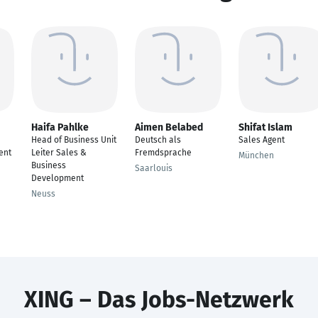
Haifa Pahlke
Aimen Belabed
Shifat Islam
Head of Business Unit
Deutsch als
Sales Agent
ent
Leiter Sales &
Fremdsprache
München
Business
Saarlouis
Development
Neuss
XING – Das Jobs-Netzwerk