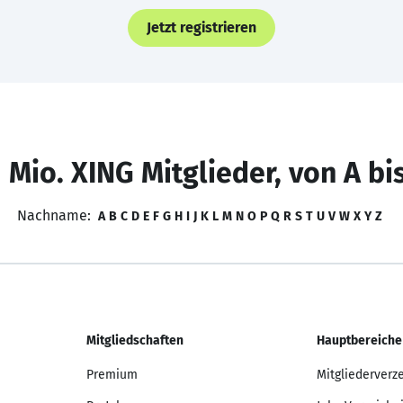
Jetzt registrieren
 Mio. XING Mitglieder, von A bi
Nachname:
A
B
C
D
E
F
G
H
I
J
K
L
M
N
O
P
Q
R
S
T
U
V
W
X
Y
Z
Mitgliedschaften
Hauptbereiche
Premium
Mitgliederverz