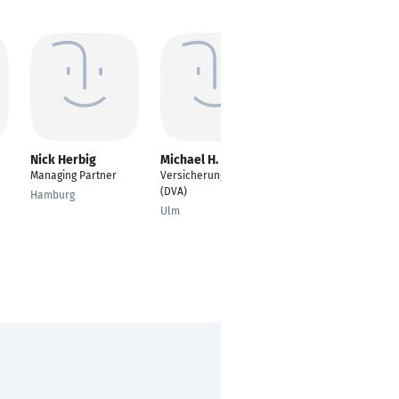
Nick Herbig
Michael H. Matzick
Uwe Seifert
Managing Partner
Versicherungsexperte
Stabsoffizier
(DVA)
Hamburg
Augsburg
Ulm