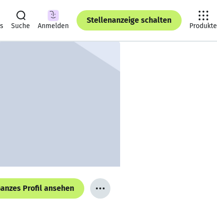
Stellenanzeige schalten
ts
Suche
Anmelden
Produkte
anzes Profil ansehen