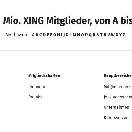
 Mio. XING Mitglieder, von A bi
Nachname:
A
B
C
D
E
F
G
H
I
J
K
L
M
N
O
P
Q
R
S
T
U
V
W
X
Y
Z
Mitgliedschaften
Hauptbereiche
Premium
Mitgliederverz
ProJobs
Jobs Verzeichn
Unternehmen
Berufsverzeich