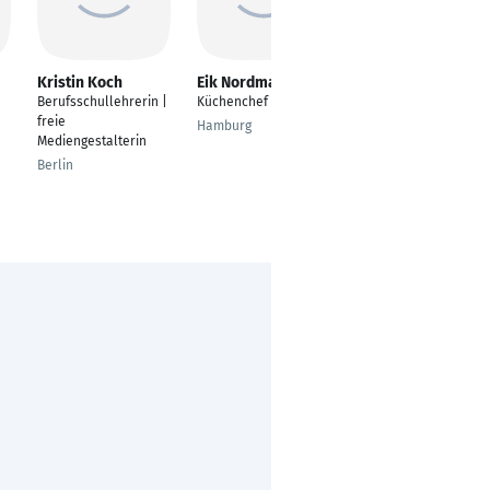
Kristin Koch
Eik Nordmann
Susanne Pletscher
Berufsschullehrerin |
Küchenchef
People Lead Group IT
freie
Hamburg
Pratteln
Mediengestalterin
Berlin