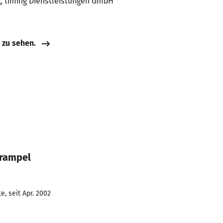
g, timing Dienstleistungen GmbH
e zu sehen.
Trampel
, seit Apr. 2002