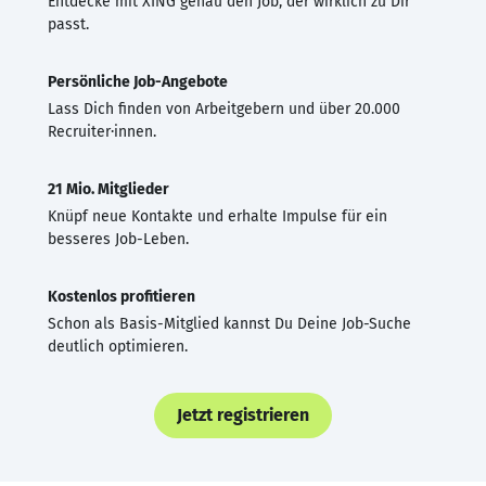
Entdecke mit XING genau den Job, der wirklich zu Dir
passt.
Persönliche Job-Angebote
Lass Dich finden von Arbeitgebern und über 20.000
Recruiter·innen.
21 Mio. Mitglieder
Knüpf neue Kontakte und erhalte Impulse für ein
besseres Job-Leben.
Kostenlos profitieren
Schon als Basis-Mitglied kannst Du Deine Job-Suche
deutlich optimieren.
Jetzt registrieren