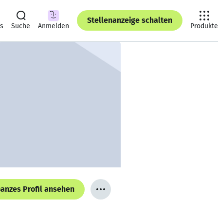
Stellenanzeige schalten
ts
Suche
Anmelden
Produkte
anzes Profil ansehen