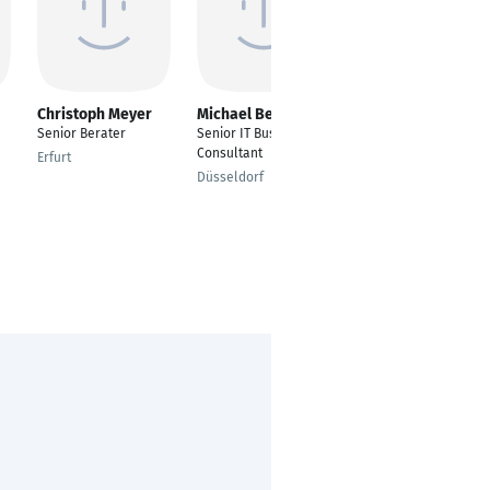
Christoph Meyer
Michael Beume
Steffen Herr
Senior Berater
Senior IT Business
complexredugyzer &
Consultant
smartconsultant
Erfurt
Düsseldorf
Bietigheim-Bissingen