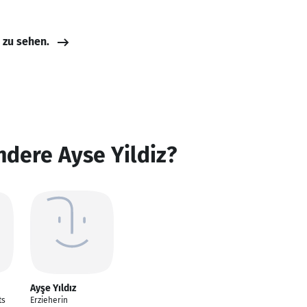
e zu sehen.
ndere Ayse Yildiz?
Ayşe Yıldız
ts
Erzieherin