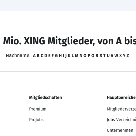
 Mio. XING Mitglieder, von A bi
Nachname:
A
B
C
D
E
F
G
H
I
J
K
L
M
N
O
P
Q
R
S
T
U
V
W
X
Y
Z
Mitgliedschaften
Hauptbereiche
Premium
Mitgliederverz
ProJobs
Jobs Verzeichn
Unternehmen