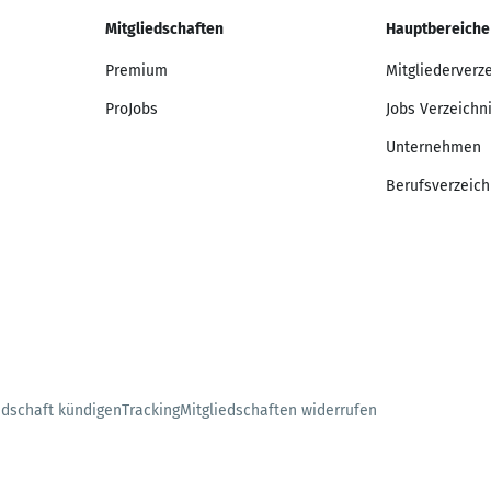
Mitgliedschaften
Hauptbereiche
Premium
Mitgliederverz
ProJobs
Jobs Verzeichn
Unternehmen
Berufsverzeich
edschaft kündigen
Tracking
Mitgliedschaften widerrufen