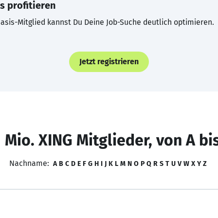
s profitieren
asis-Mitglied kannst Du Deine Job-Suche deutlich optimieren.
Jetzt registrieren
 Mio. XING Mitglieder, von A bi
Nachname:
A
B
C
D
E
F
G
H
I
J
K
L
M
N
O
P
Q
R
S
T
U
V
W
X
Y
Z