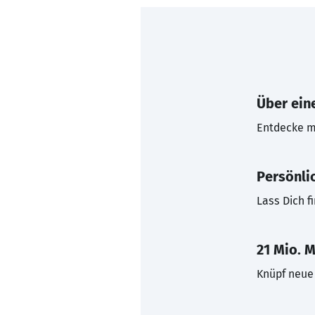
Über eine
Entdecke mi
Persönli
Lass Dich f
21 Mio. M
Knüpf neue 