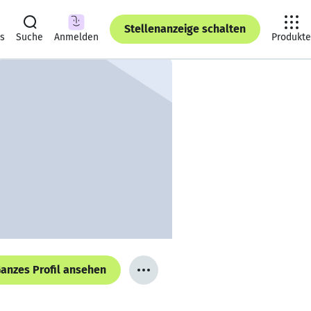
Stellenanzeige schalten
ts
Suche
Anmelden
Produkte
anzes Profil ansehen