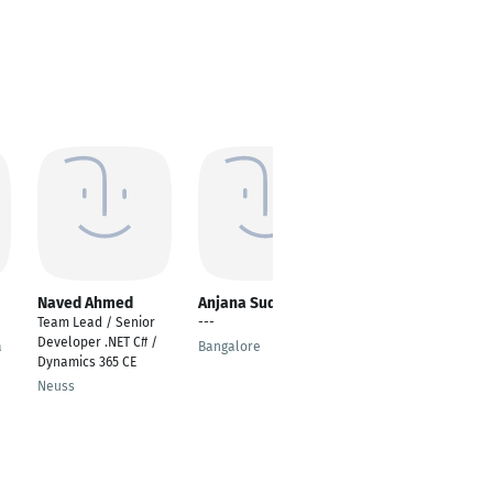
Naved Ahmed
Anjana Sudev
Stephanie
Reimann
Team Lead / Senior
---
Senior Developer &
Developer .NET C# /
a
Bangalore
Ausbilderin
Dynamics 365 CE
Hamburg
Neuss