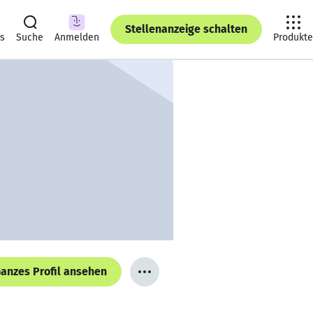
Stellenanzeige schalten
ts
Suche
Anmelden
Produkte
anzes Profil ansehen