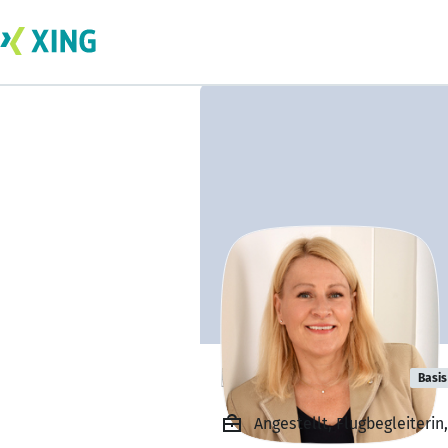
Bärbel Wiener
Basis
Angestellt, Flugbegleiteri