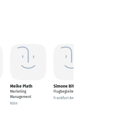
Meike Plath
Simone Bitterer
Kathrin
Wettemann
Marketing
Flugbegleiterin
Flugbegleiterin
Management
Frankfurt Am Main
Frankfurt am Main
Köln