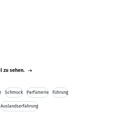
il zu sehen.
e
Schmuck
Parfümerie
Führung
Auslandserfahrung