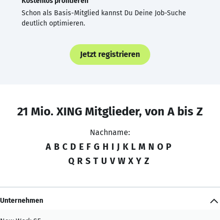
Kostenlos profitieren
Schon als Basis-Mitglied kannst Du Deine Job-Suche
deutlich optimieren.
Jetzt registrieren
21 Mio. XING Mitglieder, von A bis Z
Nachname:
A
B
C
D
E
F
G
H
I
J
K
L
M
N
O
P
Q
R
S
T
U
V
W
X
Y
Z
Unternehmen