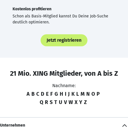
Kostenlos profitieren
Schon als Basis-Mitglied kannst Du Deine Job-Suche
deutlich optimieren.
Jetzt registrieren
21 Mio. XING Mitglieder, von A bis Z
Nachname:
A
B
C
D
E
F
G
H
I
J
K
L
M
N
O
P
Q
R
S
T
U
V
W
X
Y
Z
Unternehmen