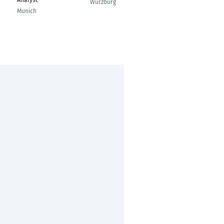
Analyst
Würzburg
Düsseldorf
Munich