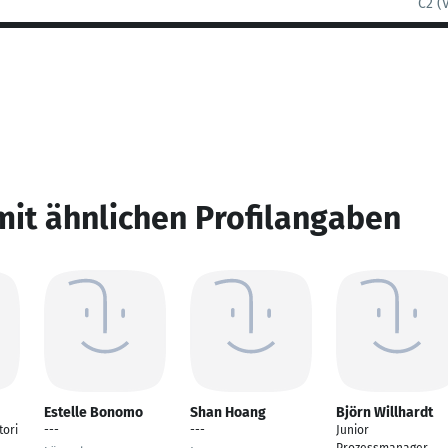
C2 (
mit ähnlichen Profilangaben
Estelle Bonomo
Shan Hoang
Björn Willhardt
ori
---
---
Junior