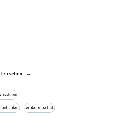
il zu sehen.
wusstsein
sönlichkeit
Lernbereitschaft