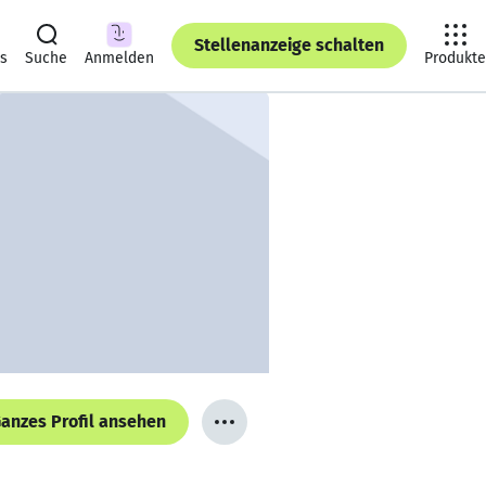
Stellenanzeige schalten
ts
Suche
Anmelden
Produkte
anzes Profil ansehen