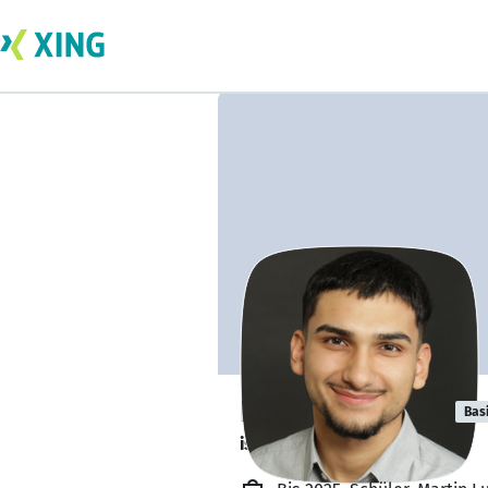
Baran Cabadag
Bas
ist offen für Projekte. 🔎