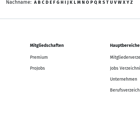
Nachname:
A
B
C
D
E
F
G
H
I
J
K
L
M
N
O
P
Q
R
S
T
U
V
W
X
Y
Z
Mitgliedschaften
Hauptbereiche
Premium
Mitgliederverz
ProJobs
Jobs Verzeichn
Unternehmen
Berufsverzeich