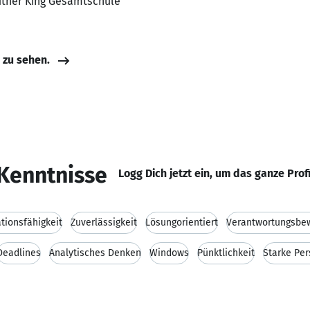
Luther King Gesamtschule
e zu sehen.
Kenntnisse
Logg Dich jetzt ein, um das ganze Prof
ionsfähigkeit
Zuverlässigkeit
Lösungorientiert
Verantwortungsbe
Deadlines
Analytisches Denken
Windows
Pünktlichkeit
Starke Per