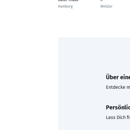
Water Intake
n
Hamburg
Wetzlar
Über eine
Entdecke mi
Persönli
Lass Dich f