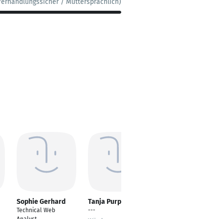
Verhandlungssicher / Muttersprachlich)
Sophie Gerhard
Tanja Purps
Elke Maria Vogel
Technical Web
---
Executive Assistant