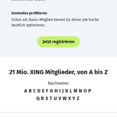
Kostenlos profitieren
Schon als Basis-Mitglied kannst Du Deine Job-Suche
deutlich optimieren.
Jetzt registrieren
21 Mio. XING Mitglieder, von A bis Z
Nachname:
A
B
C
D
E
F
G
H
I
J
K
L
M
N
O
P
Q
R
S
T
U
V
W
X
Y
Z