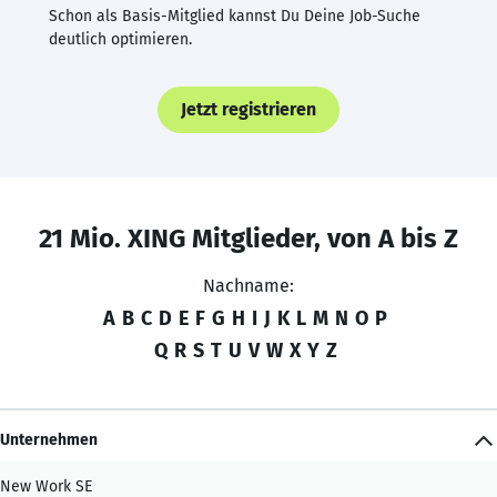
Schon als Basis-Mitglied kannst Du Deine Job-Suche
deutlich optimieren.
Jetzt registrieren
21 Mio. XING Mitglieder, von A bis Z
Nachname:
A
B
C
D
E
F
G
H
I
J
K
L
M
N
O
P
Q
R
S
T
U
V
W
X
Y
Z
Unternehmen
New Work SE