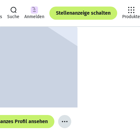
Stellenanzeige schalten
ts
Suche
Anmelden
Produkte
anzes Profil ansehen