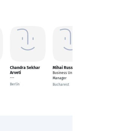
Chandra Sekhar
Mihai Russe
Rajpinder Singh
Arveti
Business Unit
---
---
Manager
Dubai
Berlin
Bucharest