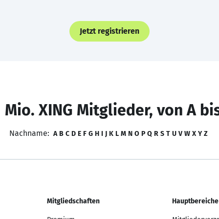
Jetzt registrieren
 Mio. XING Mitglieder, von A bi
Nachname:
A
B
C
D
E
F
G
H
I
J
K
L
M
N
O
P
Q
R
S
T
U
V
W
X
Y
Z
Mitgliedschaften
Hauptbereiche