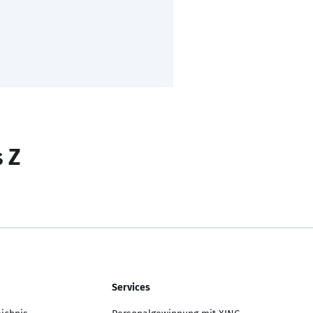
s Z
Services