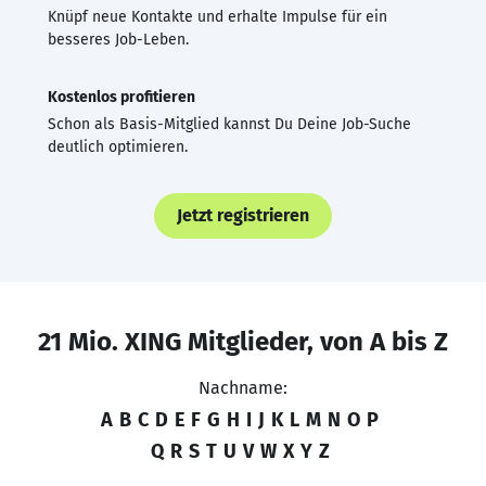
Knüpf neue Kontakte und erhalte Impulse für ein
besseres Job-Leben.
Kostenlos profitieren
Schon als Basis-Mitglied kannst Du Deine Job-Suche
deutlich optimieren.
Jetzt registrieren
21 Mio. XING Mitglieder, von A bis Z
Nachname:
A
B
C
D
E
F
G
H
I
J
K
L
M
N
O
P
Q
R
S
T
U
V
W
X
Y
Z