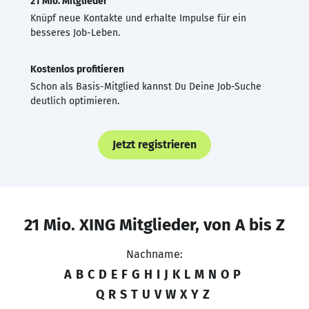
21 Mio. Mitglieder
Knüpf neue Kontakte und erhalte Impulse für ein
besseres Job-Leben.
Kostenlos profitieren
Schon als Basis-Mitglied kannst Du Deine Job-Suche
deutlich optimieren.
Jetzt registrieren
21 Mio. XING Mitglieder, von A bis Z
Nachname:
A
B
C
D
E
F
G
H
I
J
K
L
M
N
O
P
Q
R
S
T
U
V
W
X
Y
Z