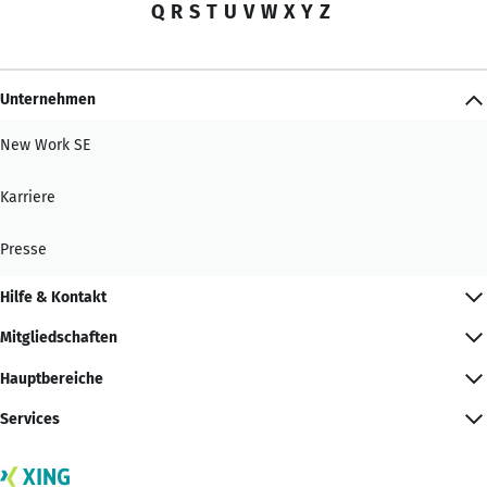
Q
R
S
T
U
V
W
X
Y
Z
Unternehmen
New Work SE
Karriere
Presse
Hilfe & Kontakt
Mitgliedschaften
Hauptbereiche
Services