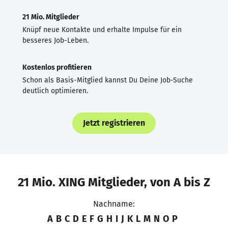
21 Mio. Mitglieder
Knüpf neue Kontakte und erhalte Impulse für ein
besseres Job-Leben.
Kostenlos profitieren
Schon als Basis-Mitglied kannst Du Deine Job-Suche
deutlich optimieren.
Jetzt registrieren
21 Mio. XING Mitglieder, von A bis Z
Nachname:
A
B
C
D
E
F
G
H
I
J
K
L
M
N
O
P