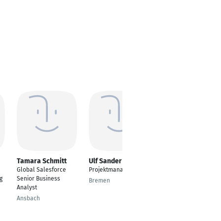
Tamara Schmitt
Ulf Sander
Michael Möhle
Global Salesforce
Projektmanager
Leiter
g
Senior Business
Servicewerkstätten /
Bremen
Analyst
Head of Repair-Shops
Ansbach
Lübbecke