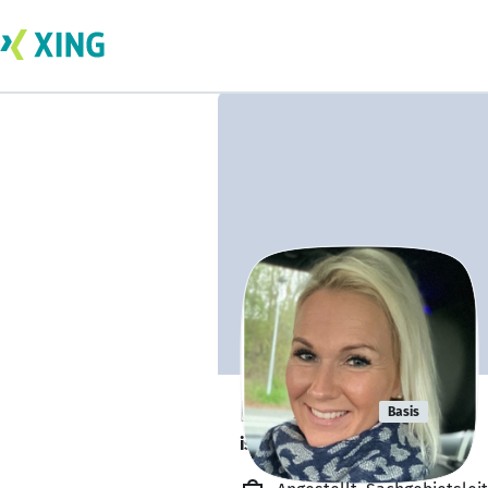
Bea Johst
Basis
ist offen für Projekte. 🔎