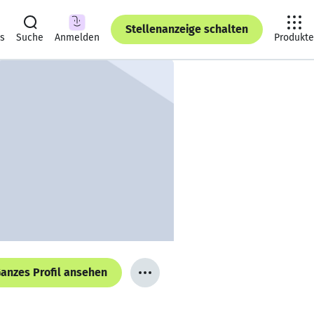
Stellenanzeige schalten
ts
Suche
Anmelden
Produkte
anzes Profil ansehen