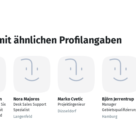
mit ähnlichen Profilangaben
n
Nora Majoros
Marko Cvetic
Björn Jerrentrup
 Six
Desk Sales Support
Projektingenieur
Manager
it
Spezialist
Gebietsqualifizierun
Düsseldorf
nd
Langenfeld
Hamburg