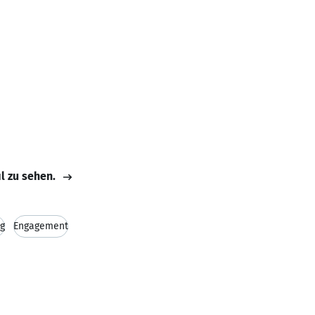
il zu sehen.
g
Engagement