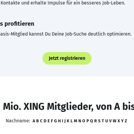
Kontakte und erhalte Impulse für ein besseres Job-Leben.
s profitieren
asis-Mitglied kannst Du Deine Job-Suche deutlich optimieren.
Jetzt registrieren
 Mio. XING Mitglieder, von A bi
Nachname:
A
B
C
D
E
F
G
H
I
J
K
L
M
N
O
P
Q
R
S
T
U
V
W
X
Y
Z