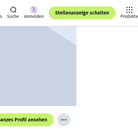
Stellenanzeige schalten
ts
Suche
Anmelden
Produkte
anzes Profil ansehen