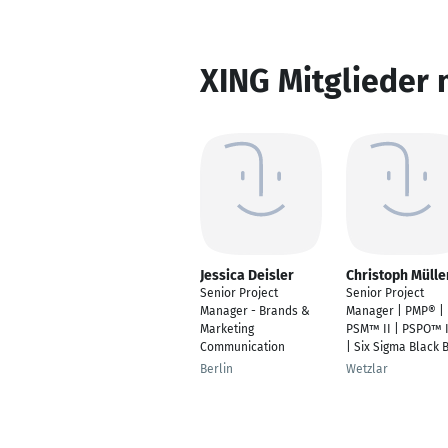
XING Mitglieder 
Jessica Deisler
Christoph Mülle
Senior Project
Senior Project
Manager - Brands &
Manager | PMP® |
Marketing
PSM™ II | PSPO™ I
Communication
| Six Sigma Black B
Berlin
Wetzlar