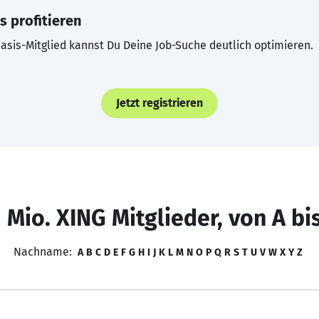
s profitieren
asis-Mitglied kannst Du Deine Job-Suche deutlich optimieren.
Jetzt registrieren
 Mio. XING Mitglieder, von A bi
Nachname:
A
B
C
D
E
F
G
H
I
J
K
L
M
N
O
P
Q
R
S
T
U
V
W
X
Y
Z