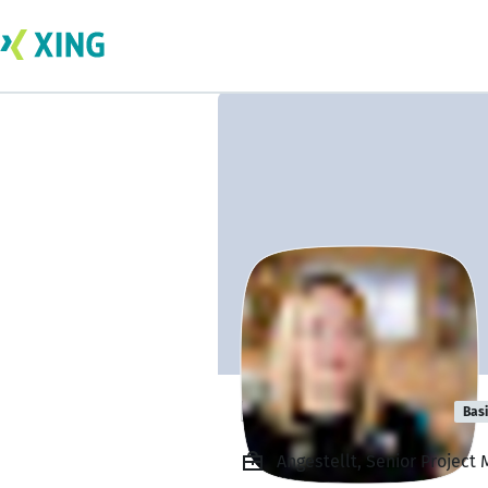
Beata Napieraj
Bas
Angestellt, Senior Project