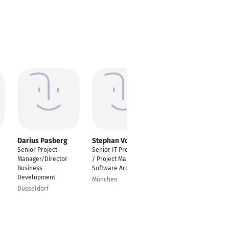
Darius Pasberg
Stephan Voigt
Vanessa Blatter
Senior Project
Senior IT Professional
Senior Materials
Manager/Director
/ Project Manager /
Excellence (Project)
Business
Software Architect
Manager
Development
München
Metzingen
Düsseldorf