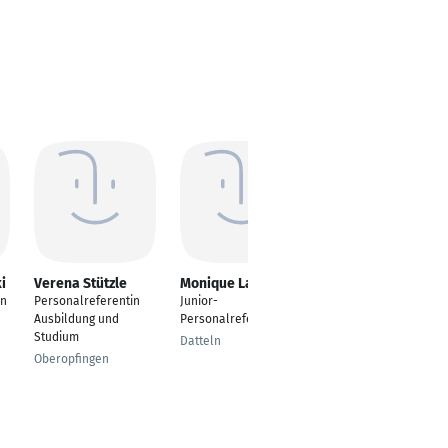
i
Verena Stützle
Monique Lange
Nicola Lalla
in
Personalreferentin
Junior-
Recruiter /
Ausbildung und
Personalreferentin
Mitarbeiter
Studium
Personalentwicklung
Datteln
Oberopfingen
Saarbrücken