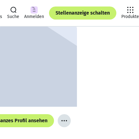
Stellenanzeige schalten
ts
Suche
Anmelden
Produkte
anzes Profil ansehen