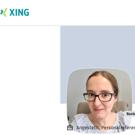
Beatrice Engel
Basi
Angestellt, Personalreferen