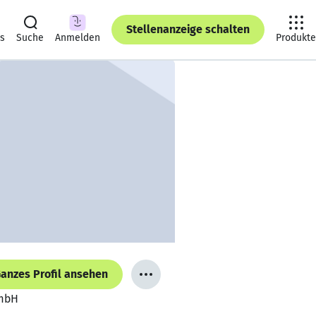
Stellenanzeige schalten
ts
Suche
Anmelden
Produkte
anzes Profil ansehen
GmbH