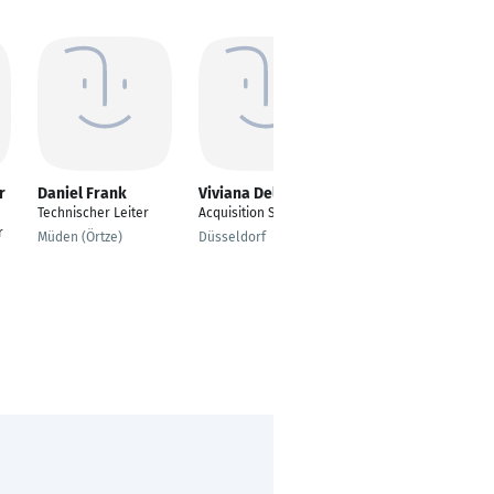
r
Daniel Frank
Viviana Del Latte
Sabrina Rest
Technischer Leiter
Acquisition Specialist
Karriere-Coach für
r
Frauen |
Müden (Örtze)
Düsseldorf
Bewerbungs-
Strategin | Recruiting-
Profi
Endingen