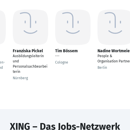
Franziska Pickel
Tim Bössem
Nadine Wortmeie
Ausbildungsleiterin
---
People &
und
Organisation Partne
en-
Cologne
Personalsachbearbei
nd
Berlin
terin
Nürnberg
XING – Das Jobs-Netzwerk