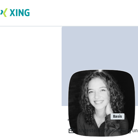
Julia Röhrl
Basis
Angestellt, Teamleitung u