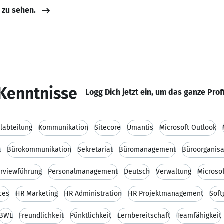
e zu sehen.
Kenntnisse
Logg Dich jetzt ein, um das ganze Prof
labteilung
Kommunikation
Sitecore
Umantis
Microsoft Outlook
t
Bürokommunikation
Sekretariat
Büromanagement
Büroorganisa
erviewführung
Personalmanagement
Deutsch
Verwaltung
Microso
ces
HR Marketing
HR Administration
HR Projektmanagement
Soft
BWL
Freundlichkeit
Pünktlichkeit
Lernbereitschaft
Teamfähigkeit