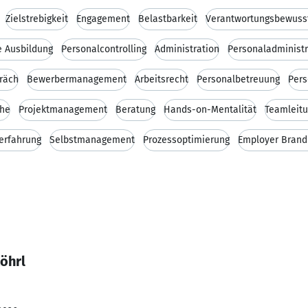
Zielstrebigkeit
Engagement
Belastbarkeit
Verantwortungsbewuss
 Ausbildung
Personalcontrolling
Administration
Personaladministr
räch
Bewerbermanagement
Arbeitsrecht
Personalbetreuung
Pers
che
Projektmanagement
Beratung
Hands-on-Mentalität
Teamleit
erfahrung
Selbstmanagement
Prozessoptimierung
Employer Brand
Röhrl