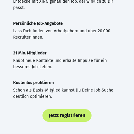
Entdecke mit XING genau den Job, der wirklich zu Dir
passt.
Persönliche Job-Angebote
Lass Dich finden von Arbeitgebern und über 20.000
Recruiter·innen.
21 Mio. Mitglieder
Knüpf neue Kontakte und erhalte Impulse für ein
besseres Job-Leben.
Kostenlos profitieren
Schon als Basis-Mitglied kannst Du Deine Job-Suche
deutlich optimieren.
Jetzt registrieren