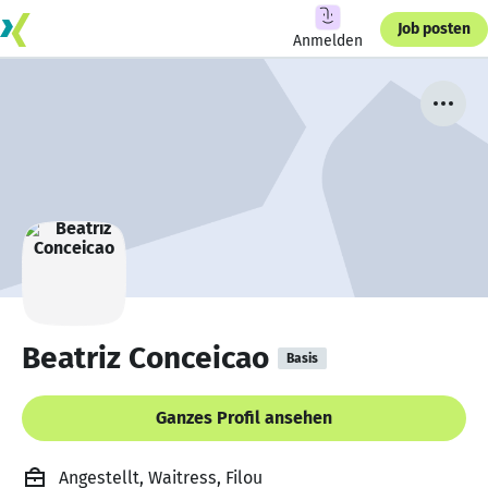
Job posten
Anmelden
Beatriz Conceicao
Basis
Ganzes Profil ansehen
Angestellt, Waitress, Filou